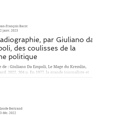
ean-François Bacot
2 janv. 2023
radiographie, par Giuliano da
oli, des coulisses de la
ne politique
e de : Giuliano Da Empoli, Le Mage du Kremlin,
rd, 2022, 304 p. En 1977, la grande journaliste et
tatrice avisée des...
laude Bertrand
3 déc. 2022