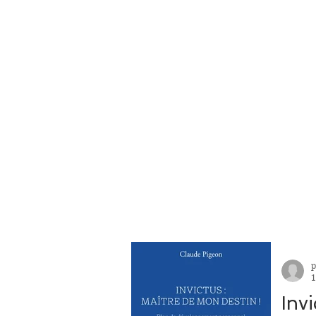
p
1
Inv