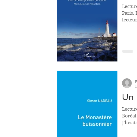
Lecture
Paris, 
lecteur
p
1
Un 
Lectur
Boréal
J’hésit