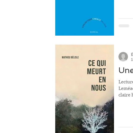
É
1
Une
Lectur
Leméac
claire