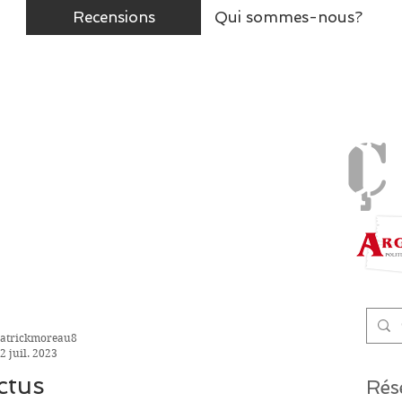
Recensions
Qui sommes-nous?
On a lu.C
ç
Une initiative de la revue
atrickmoreau8
2 juil. 2023
ictus
Rés