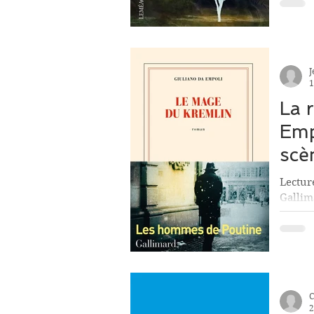
J
1
La 
Emp
scè
Lectur
Gallima
commen
C
2